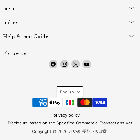
menu
policy
Help &amp; Guide
Follow us
F
F
F
F
i
i
i
i
n
n
n
n
d
d
d
d
L
u
u
u
u
English
s
s
s
s
a
o
o
o
o
n
n
n
n
n
privacy policy
F
I
X
Y
Disclosure based on the Specified Commercial Transactions Act
g
a
n
o
Copyright © 2026 おやき 長野いろは堂.
c
s
u
u
e
t
T