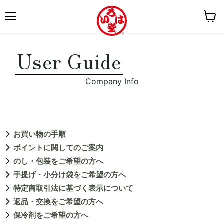
M
V
e
i
n
User Guide
e
u
w
c
Company Info
a
r
t
お買い物の手順
ポイントに関してのご案内
のし・包装をご希望の方へ
手提げ・小分け袋をご希望の方へ
特定商取引法に基づく表示について
返品・交換をご希望の方へ
保冷剤をご希望の方へ