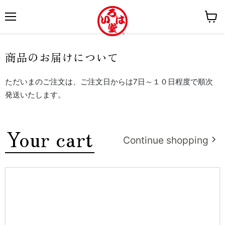
M
V
e
i
n
e
商品のお届けについて
u
w
c
ただいまのご注文は、ご注文日からは7日～１０日程度で順次
a
発送いたします。
r
t
Your cart
Continue shopping