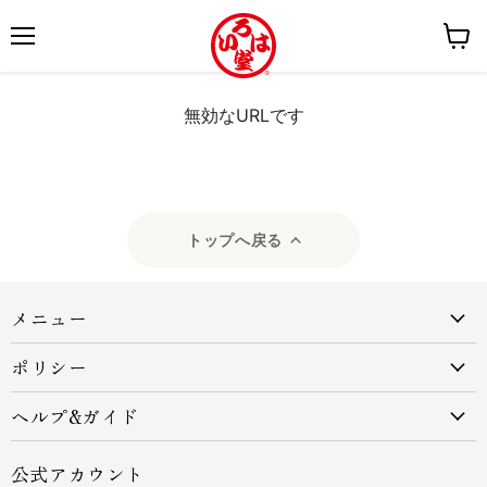
メ
カ
ニ
ー
無効なURLです
ュ
ト
ー
を
見
る
トップへ戻る
メニュー
ポリシー
ヘルプ&ガイド
公式アカウント