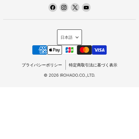
F
I
X
Y
a
n
で
o
c
s
見
u
e
t
つ
T
言
b
a
け
u
語
日本語
o
g
て
b
o
r
く
e
k
a
だ
で
で
m
さ
見
プライバシーポリシー
特定商取引法に基づく表示
見
で
い
つ
つ
見
け
© 2026 IROHADO.CO.,LTD.
け
つ
て
て
け
く
く
て
だ
だ
く
さ
さ
だ
い
い
さ
い