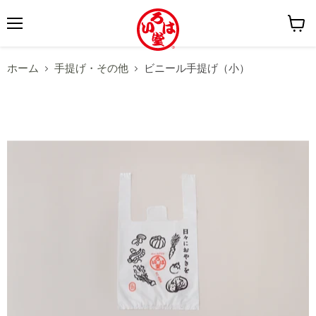
メ
カ
ニ
ー
ホーム
手提げ・その他
ビニール手提げ（小）
ュ
ト
ー
を
見
る