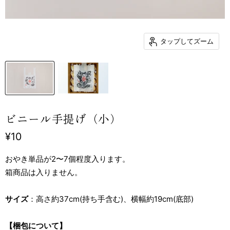
タップしてズーム
ビニール手提げ（小）
現在の価格
¥10
おやき単品が2〜7個程度入ります。
箱商品は入りません。
サイズ
：高さ約37cm(持ち手含む)、横幅約19cm(底部)
【梱包について】