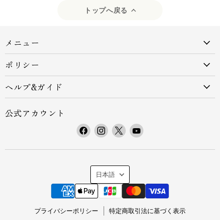
トップへ戻る
メニュー
ポリシー
ヘルプ&ガイド
公式アカウント
F
I
X
Y
a
n
で
o
c
s
見
u
e
t
つ
T
言
b
a
け
u
日本語
o
g
て
b
語
o
r
く
e
k
a
だ
で
プライバシーポリシー
特定商取引法に基づく表示
で
m
さ
見