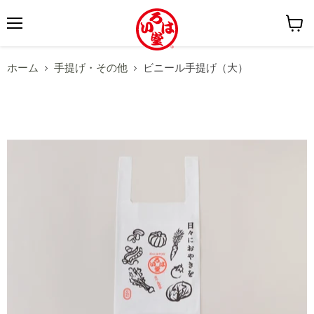
メ
カ
ニ
ー
ホーム
手提げ・その他
ビニール手提げ（大）
ュ
ト
ー
を
見
る