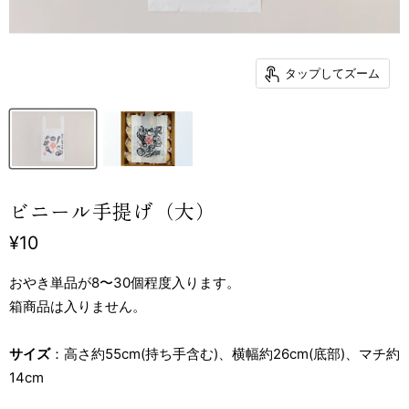
タップしてズーム
ビニール手提げ（大）
現在の価格
¥10
おやき単品が8〜30個程度入ります。
箱商品は入りません。
サイズ
：高さ約55cm(持ち手含む)、横幅約26cm(底部)、マチ約
14cm