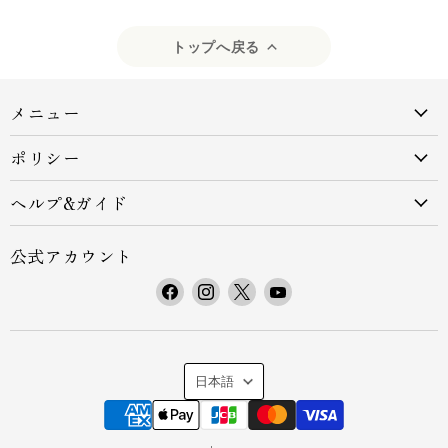
トップへ戻る
メニュー
ポリシー
ヘルプ&ガイド
公式アカウント
F
I
X
Y
a
n
で
o
c
s
見
u
e
t
つ
T
言
b
a
け
u
日本語
o
g
て
b
語
o
r
く
e
k
a
だ
で