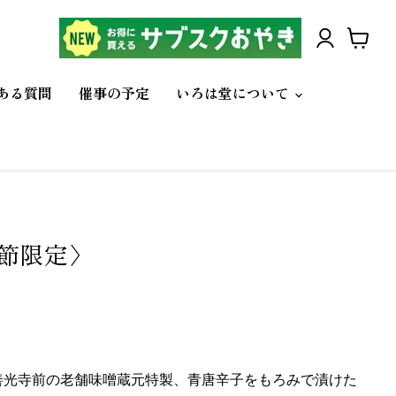
カ
ー
ある質問
催事の予定
いろは堂について
ト
を
見
る
節限定〉
定
善光寺前の老舗味噌蔵元特製、青唐辛子をもろみで漬けた