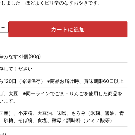
けしました。ほどよくピリ辛のなすおやきです。
カートに追加
みなす×1個(90g)
存してください
ら120日（冷凍保存） ※商品お届け時、賞味期限60日以上
ば、大豆 ※同一ラインでごま・りんごを使用した商品を
います。
国産）、小麦粉、大豆油、味噌、もろみ（米麹、醤油、青
、砂糖、そば粉、食塩、酵母／調味料（アミノ酸等）
り)