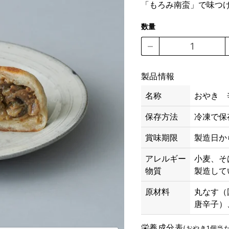
「もろみ南蛮」で味つ
数量
製品情報
名称
おやき 辛
保存方法
冷凍で保
賞味期限
製造日か
アレルギー
小麦、そ
物質
製造して
原材料
丸なす（
唐辛子）
栄養成分表
(おやき1個当た