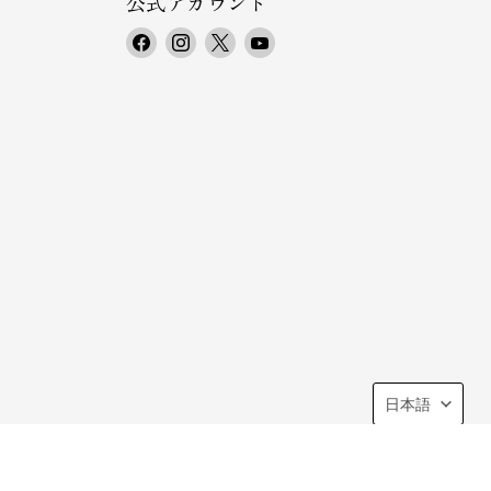
公式アカウント
F
I
X
Y
a
n
で
o
c
s
見
u
e
t
つ
T
b
a
け
u
o
g
て
b
o
r
く
e
k
a
だ
で
で
m
さ
見
見
で
い
つ
つ
見
け
け
つ
て
て
け
く
く
て
だ
言
日本語
だ
く
さ
語
さ
だ
い
い
さ
い