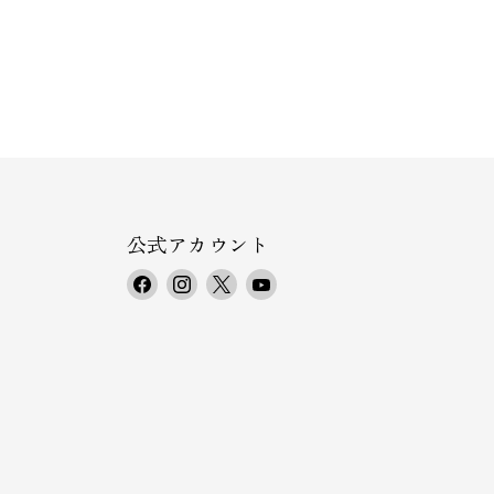
公式アカウント
F
I
X
Y
a
n
で
o
c
s
見
u
e
t
つ
T
b
a
け
u
o
g
て
b
o
r
く
e
k
a
だ
で
で
m
さ
見