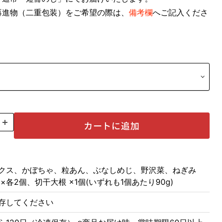
再進物（二重包装）をご希望の際は、
備考欄
へご記入くださ
カートに追加
クス、かぼちゃ、粒あん、ぶなしめじ、野沢菜、ねぎみ
×各2個、切干大根 ×1個(いずれも1個あたり90g)
存してください