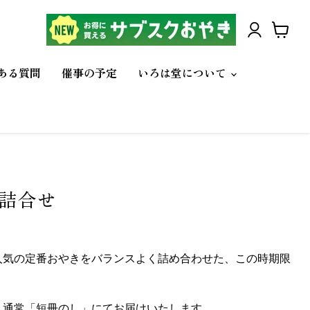
カ
ー
ある質問
催事の予定
いろは堂について
ト
を
見
る
個詰合せ
人気の定番おやきをバランスよく詰め合わせた、この時期限
、通常「短冊のし」にてお届けいたします。