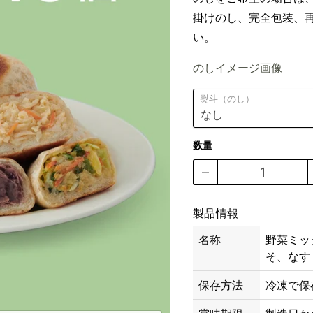
掛けのし、完全包装、
い。
のしイメージ画像
熨斗（のし）
数量
製品情報
名称
野菜ミッ
そ、なす 
保存方法
冷凍で保