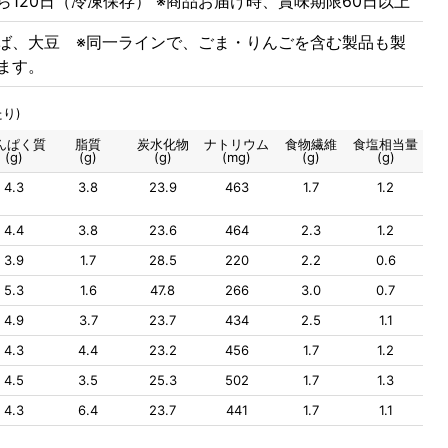
ら120日（冷凍保存） ※商品お届け時、賞味期限60日以上
ば、大豆 ※同一ラインで、ごま・りんごを含む製品も製
ます。
り)
んぱく質
脂質
炭水化物
ナトリウム
食物繊維
食塩相当量
(g)
(g)
(g)
(mg)
(g)
(g)
4.3
3.8
23.9
463
1.7
1.2
4.4
3.8
23.6
464
2.3
1.2
3.9
1.7
28.5
220
2.2
0.6
5.3
1.6
47.8
266
3.0
0.7
4.9
3.7
23.7
434
2.5
1.1
4.3
4.4
23.2
456
1.7
1.2
4.5
3.5
25.3
502
1.7
1.3
4.3
6.4
23.7
441
1.7
1.1