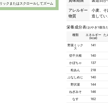
賞味期限
製造日か
リックまたはスクロールしてズーム
アレルギー
小麦、そ
物質
造してい
栄養成分表
(おやき1個当た
種類
エネルギー
た
(kcal)
野菜ミック
141
ス
切干大根
140
かぼちゃ
137
粒あん
218
ぶなしめじ
140
野沢菜
144
ねぎみそ
146
なす
162