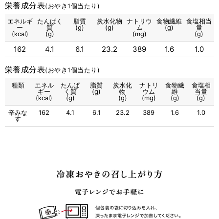
栄養成分表
(おやき1個当たり)
エネルギ
たんぱく
脂質
炭水化物
ナトリウ
食物繊維
食塩相当
ー
質
(g)
(g)
ム
(g)
量
(kcal)
(g)
(mg)
(g)
162
4.1
6.1
23.2
389
1.6
1.0
栄養成分表
(おやき1個当たり)
種類
エネル
たんぱ
脂質
炭水化
ナトリ
食物繊
食塩相
ギー
く質
(g)
物
ウム
維
当量
(kcal)
(g)
(g)
(mg)
(g)
(g)
辛みな
162
4.1
6.1
23.2
389
1.6
1.0
す