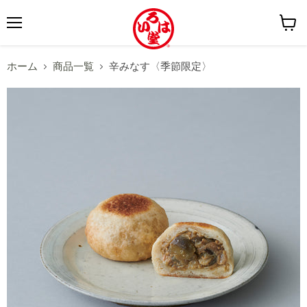
メ
カ
ニ
ー
ホーム
商品一覧
辛みなす〈季節限定〉
ュ
ト
ー
を
見
る