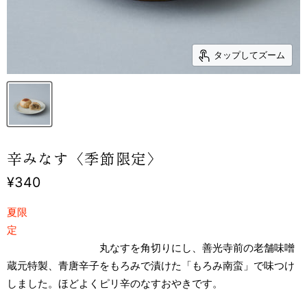
タップしてズーム
辛みなす〈季節限定〉
現在の価格
¥340
夏限
定
丸なすを角切りにし、善光寺前の老舗味噌
蔵元特製、青唐辛子をもろみで漬けた「もろみ南蛮」で味つけ
しました。ほどよくピリ辛のなすおやきです。