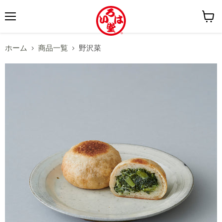
メ
カ
ニ
ー
ホーム
商品一覧
野沢菜
ュ
ト
ー
を
見
る