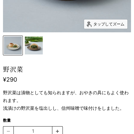
タップしてズーム
野沢菜
現在の価格
¥290
野沢菜は漬物としても知られますが、おやきの具にもよく使わ
れます。
浅漬けの野沢菜を塩出しし、信州味噌で味付けをしました。
数量