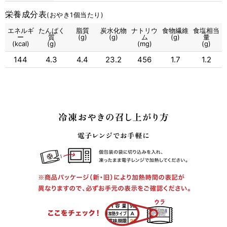
栄養成分表
(おやき1個当たり)
エネルギ
たんぱく
脂質
炭水化物
ナトリウ
食物繊維
食塩相当
ー
質
(g)
(g)
ム
(g)
量
(kcal)
(g)
(mg)
(g)
144
4.3
4.4
23.2
456
1.7
1.2