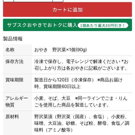
カートに追加
サブスクおやきでおトクに購入
1個あたり最大30円引き！
製品情報
名称
おやき 野沢菜×1個(90g)
保存方法
冷凍で保存し、電子レンジで解凍ください *お
召し上がり方は各おやきに記載がございます。
賞味期限
製造日から120日（冷凍保存） ※商品お届け
時、賞味期限60日以上
アレルギー
小麦、そば、大豆 ※同一ラインでごま・りん
物質
ごを使用した商品を製造しています。
原材料
野沢菜漬（野沢菜（国産）、食塩）、小麦粉、
味噌、大豆油、砂糖、そば粉、酵母、食塩／調
味料（アミノ酸等）