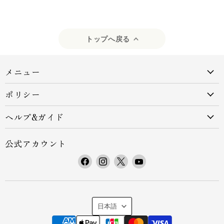
トップへ戻る
メニュー
ポリシー
ヘルプ&ガイド
公式アカウント
F
I
X
Y
a
n
で
o
c
s
見
u
e
t
つ
T
言
b
a
け
u
日本語
o
g
て
b