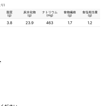
り)
脂質
炭水化物
ナトリウム
食物繊維
食塩相当量
(g)
(g)
(mg)
(g)
(g)
3.8
23.9
463
1.7
1.2