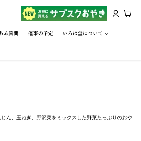
カ
ー
ある質問
催事の予定
いろは堂について
ト
を
見
る
んじん、玉ねぎ、野沢菜をミックスした野菜たっぷりのおや