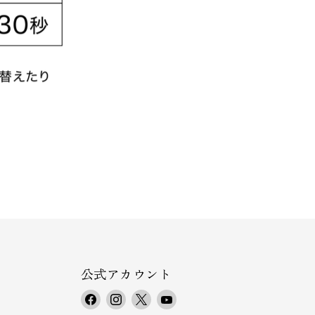
公式アカウント
F
I
X
Y
a
n
で
o