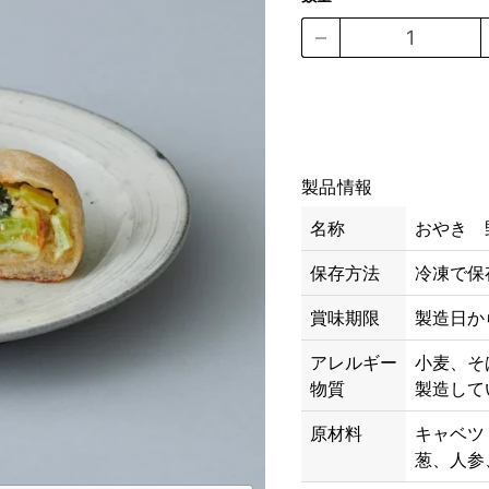
製品情報
名称
おやき 野
保存方法
冷凍で保
賞味期限
製造日か
アレルギー
小麦、そ
物質
製造して
原材料
キャベツ
葱、人参