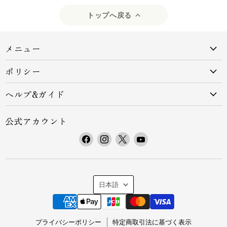
トップへ戻る
メニュー
ポリシー
ヘルプ&ガイド
公式アカウント
F
I
X
Y
a
n
で
o
c
s
見
u
e
t
つ
T
言
b
a
け
u
日本語
o
g
て
b
語
o
r
く
e
k
a
だ
で
プライバシーポリシー
特定商取引法に基づく表示
で
m
さ
見