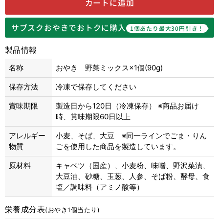
カートに追加
サブスクおやきでおトクに購入
1個あたり最大30円引き！
製品情報
名称
おやき 野菜ミックス×1個(90g)
保存方法
冷凍で保存してください
賞味期限
製造日から120日（冷凍保存） ※商品お届け
時、賞味期限60日以上
アレルギー
小麦、そば、大豆 ※同一ラインでごま・りん
物質
ごを使用した商品を製造しています。
原材料
キャベツ（国産）、小麦粉、味噌、野沢菜漬、
大豆油、砂糖、玉葱、人参、そば粉、酵母、食
塩／調味料（アミノ酸等）
栄養成分表
(おやき1個当たり)