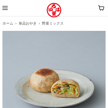
メ
カ
ニ
ー
ホーム
単品おやき
野菜ミックス
ュ
ト
ー
を
見
る