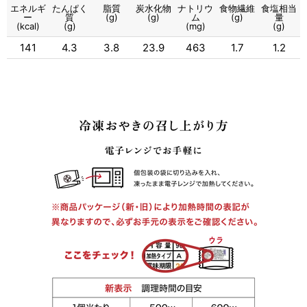
エネルギ
たんぱく
脂質
炭水化物
ナトリウ
食物繊維
食塩相当
ー
質
(g)
(g)
ム
(g)
量
(kcal)
(g)
(mg)
(g)
141
4.3
3.8
23.9
463
1.7
1.2