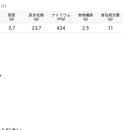
り)
脂質
炭水化物
ナトリウム
食物繊維
食塩相当量
(g)
(g)
(mg)
(g)
(g)
3.7
23.7
434
2.5
1.1