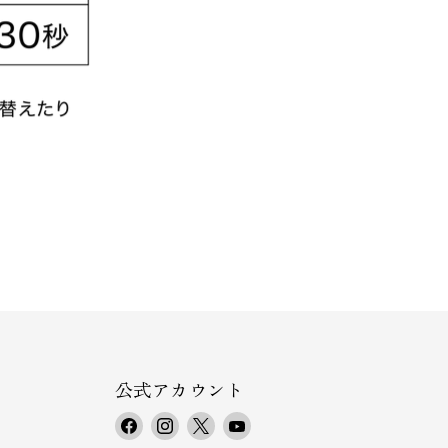
公式アカウント
F
I
X
Y
a
n
で
o