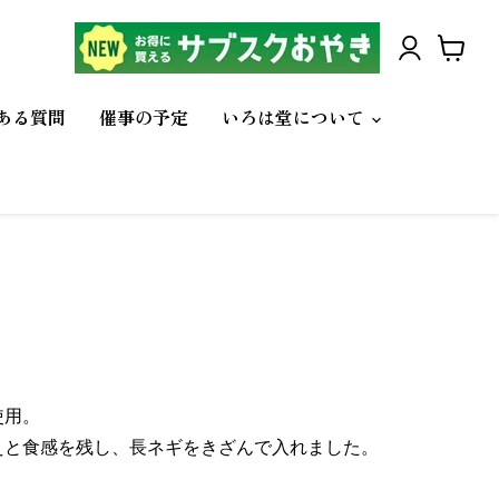
カ
ー
ある質問
催事の予定
いろは堂について
ト
を
見
る
使用。
えと食感を残し、長ネギをきざんで入れました。