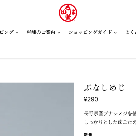
ピング
店舗のご案内
ショッピングガイド
よく
ぶなしめじ
現在の価格
¥290
長野県産ブナシメジを
しっかりとした歯ごた
数量